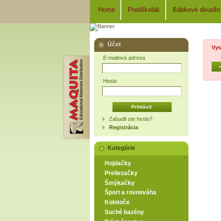
Home
Predškolák
Bábkové divadlo
Účet
Vys
E-mailová adresa
Heslo
Zabudli ste heslo?
Registrácia
Kategórie
Hojdačky
Preliezačky
Šmýkačky
Šport a rovnováha
Kolotoče
Suché bazény