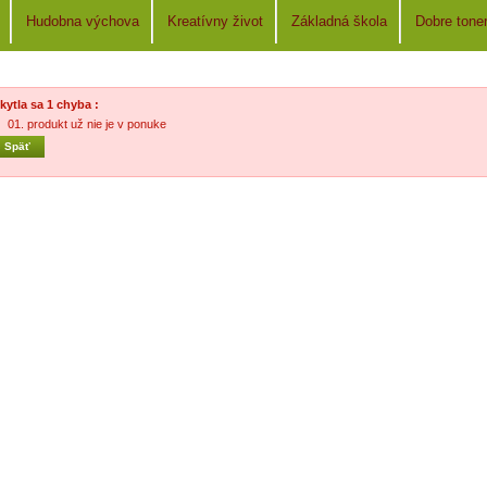
Hudobna výchova
Kreatívny život
Základná škola
Dobre tone
kytla sa 1 chyba :
produkt už nie je v ponuke
« Späť