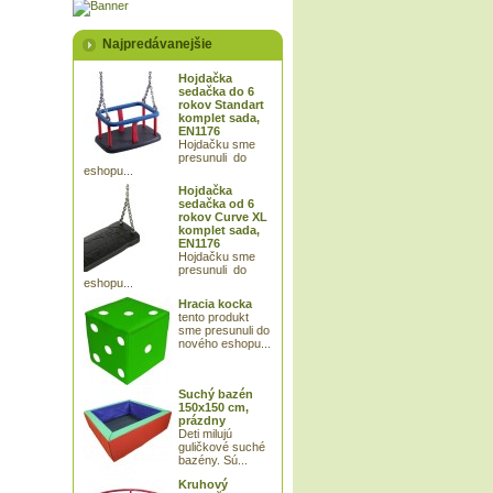
Najpredávanejšie
Hojdačka
sedačka do 6
rokov Standart
komplet sada,
EN1176
Hojdačku sme
presunuli do
eshopu...
Hojdačka
sedačka od 6
rokov Curve XL
komplet sada,
EN1176
Hojdačku sme
presunuli do
eshopu...
Hracia kocka
tento produkt
sme presunuli do
nového eshopu...
Suchý bazén
150x150 cm,
prázdny
Deti milujú
guličkové suché
bazény. Sú...
Kruhový