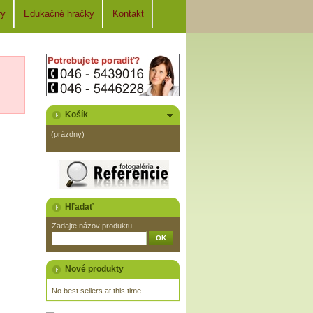
ry
Edukačné hračky
Kontakt
Košík
(prázdny)
Hľadať
Zadajte názov produktu
Nové produkty
No best sellers at this time