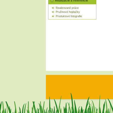
Realizácie a referencie
Realizované práce
Pružinové hojdačky
Produktové fotografie