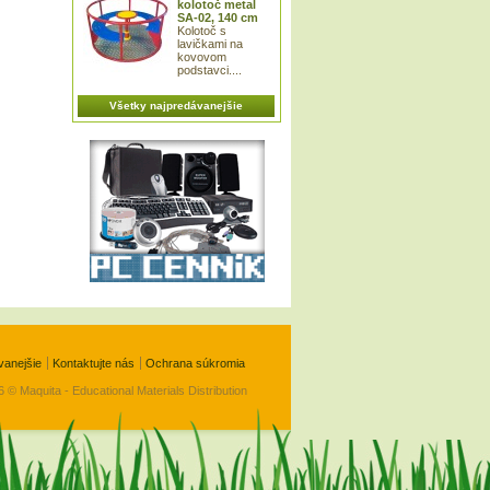
kolotoč metal
SA-02, 140 cm
Kolotoč s
lavičkami na
kovovom
podstavci....
Všetky najpredávanejšie
vanejšie
Kontaktujte nás
Ochrana súkromia
 © Maquita - Educational Materials Distribution