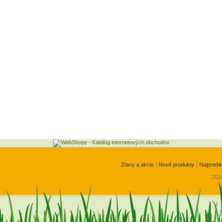
Zľavy a akcie
Nové produkty
Najpredá
2026