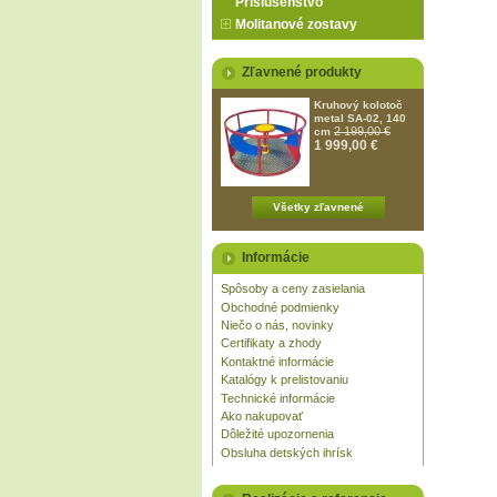
Príslušenstvo
Molitanové zostavy
Zľavnené produkty
Kruhový kolotoč
metal SA-02, 140
2 199,00 €
cm
1 999,00 €
Všetky zľavnené
Informácie
Spôsoby a ceny zasielania
Obchodné podmienky
Niečo o nás, novinky
Certifikaty a zhody
Kontaktné informácie
Katalógy k prelistovaniu
Technické informácie
Ako nakupovať
Dôležité upozornenia
Obsluha detských ihrísk