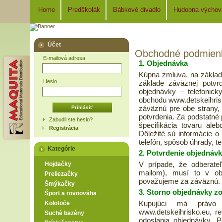
Home
Predškolák
Bábkové divadlo
Hudobna výchov
Účet
Obchodné podmien
E-mailová adresa
1. Objednávka
Kúpna zmluva, na základe
Heslo
základe záväznej potvr
objednávky – telefonick
obchodu www.detskeihris
záväznú pre obe strany,
potvrdenia. Za podstatn
Zabudli ste heslo?
špecifikácia tovaru ale
Registrácia
Dôležité sú informácie o
telefón, spôsob úhrady, t
Kategórie
2. Potvrdenie objednáv
V prípade, že odberateľ
Hojdačky
mailom), musí to v ob
Preliezačky
považujeme za záväznú.
Šmýkačky
3. Storno objednávky z
Šport a rovnováha
Kupujúci má právo 
Kolotoče
www.detskeihrisko.eu, r
Suché bazény
odoslania objednávky. 