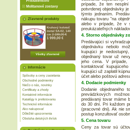
Príslušenstvo
prípade, že ten nespln
Molitanové zostavy
potvrdenej objednávky je
týmto jednaním. Predáv
nákupu tovaru "na objedn
Zľavnené produkty
alebo v prípade, že v s
Kruhový kolotoč
preukázateľných nákladov
metal SA-02, 140
4. Storno objednávky z
2 199,00 €
cm
1 999,00 €
Predávajúci si vyhradzuj
objednávku nebolo mož
kupujúci je nedostupný,
Všetky zľavnené
objednaný tovar už nev
jeho cena. V prípade, 
kontaktovať kupujúceh
Informácie
kupujúci už zaplatil kúp
účet alebo poštovú adres
Spôsoby a ceny zasielania
Obchodné podmienky
4. Dodacie podmienky
Niečo o nás, novinky
Dodanie objednaného to
Certifikaty a zhody
prevádzkových možnost
Kontaktné informácie
predávaný tovar máme b
Katalógy k prelistovaniu
do 30 dní. Pri každom p
Technické informácie
(pracovné dni). Ak nie 
Ako nakupovať
postup konzultovať osobne
Dôležité upozornenia
Obsluha detských ihrísk
5. Cena tovaru
Ceny za tovar sú účtov