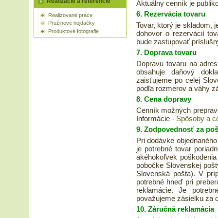
Realizácie a referencie
Aktuálny cenník je publi
6. Rezervácia tovaru
Realizované práce
Pružinové hojdačky
Tovar, ktorý je skladom,
Produktové fotografie
dohovor o rezervácií to
bude zastupovať prísluš
7. Doprava tovaru
Dopravu tovaru na adres
obsahuje daňový dokla
zaisťujeme po celej Slov
podľa rozmerov a váhy zá
8. Cena dopravy
Cenník možných prepravc
Informácie -
Spôsoby a ce
9. Zodpovednosť za poš
Pri dodávke objednaného
je potrebné tovar poriadn
akéhokoľvek poškodenia 
pobočke Slovenskej pošt
Slovenská pošta). V prí
potrebné hneď pri prebe
reklamácie. Je potrebn
považujeme zásielku za 
10. Záručná reklamácia