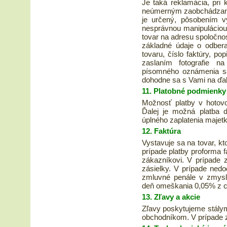
Je taká reklamácia, pri
neúmerným zaobchádzaním
je určený, pôsobením v
nesprávnou manipuláciou 
tovar na adresu spoločnos
základné údaje o odbera
tovaru, číslo faktúry, 
zaslaním fotografie 
písomného oznámenia sa 
dohodne sa s Vami na ďa
11. Platobné podmienky
Možnosť platby v hotovos
Ďalej je možná platba d
úplného zaplatenia majet
12. Faktúra
Vystavuje sa na tovar, k
prípade platby proforma 
zákazníkovi. V prípade z
zásielky. V prípade ned
zmluvné penále v zmys
deň omeškania 0,05% z ce
13. Zľavy a akcie
Zľavy poskytujeme stály
obchodníkom. V prípade z