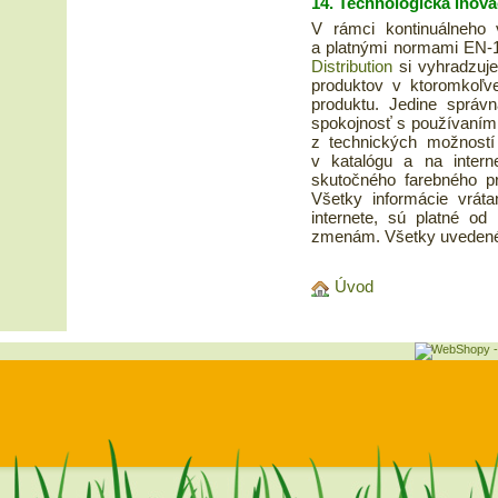
14.
Technologická inová
V rámci kontinuálneho 
a platnými normami EN-
Distribution
si vyhradzuj
produktov v ktoromkoľv
produktu. Jedine správ
spokojnosť s používaním
z technických možností 
v katalógu a na inter
skutočného farebného pr
Všetky informácie vrát
internete, sú platné o
zmenám. Všetky uvedené 
Úvod