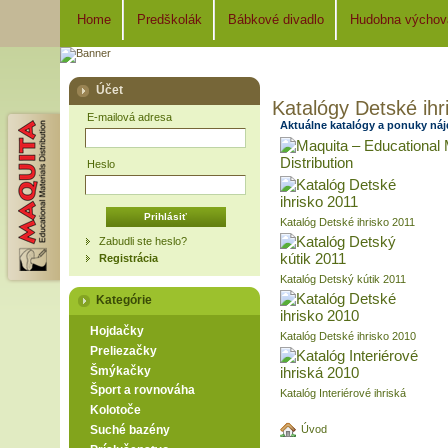
Home
Predškolák
Bábkové divadlo
Hudobna výchov
Účet
Katalógy Detské ihr
E-mailová adresa
Aktuálne katalógy a ponuky ná
Heslo
Katalóg Detské ihrisko 2011
Zabudli ste heslo?
Registrácia
Katalóg Detský kútik 2011
Kategórie
Hojdačky
Katalóg Detské ihrisko 2010
Preliezačky
Šmýkačky
Šport a rovnováha
Katalóg Interiérové ihriská
Kolotoče
Úvod
Suché bazény