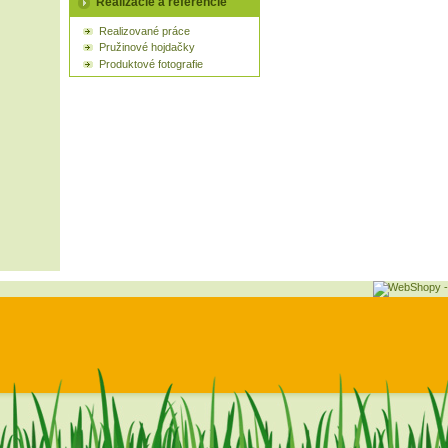
Realizácie a referencie
Realizované práce
Pružinové hojdačky
Produktové fotografie