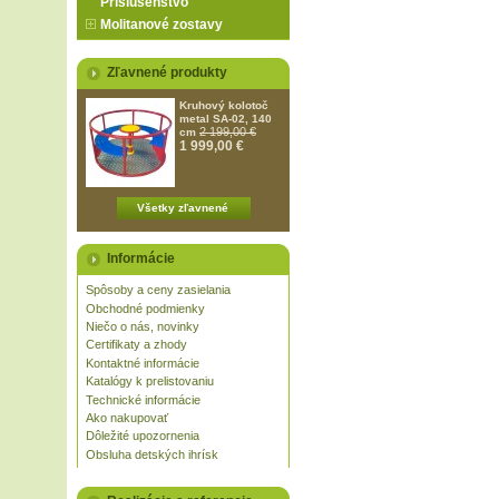
Príslušenstvo
Molitanové zostavy
Zľavnené produkty
Kruhový kolotoč
metal SA-02, 140
2 199,00 €
cm
1 999,00 €
Všetky zľavnené
Informácie
Spôsoby a ceny zasielania
Obchodné podmienky
Niečo o nás, novinky
Certifikaty a zhody
Kontaktné informácie
Katalógy k prelistovaniu
Technické informácie
Ako nakupovať
Dôležité upozornenia
Obsluha detských ihrísk