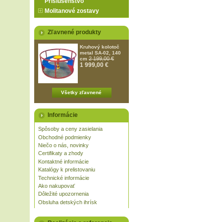
Príslušenstvo
Molitanové zostavy
Zľavnené produkty
Kruhový kolotoč
metal SA-02, 140
2 199,00 €
cm
1 999,00 €
Všetky zľavnené
Informácie
Spôsoby a ceny zasielania
Obchodné podmienky
Niečo o nás, novinky
Certifikaty a zhody
Kontaktné informácie
Katalógy k prelistovaniu
Technické informácie
Ako nakupovať
Dôležité upozornenia
Obsluha detských ihrísk