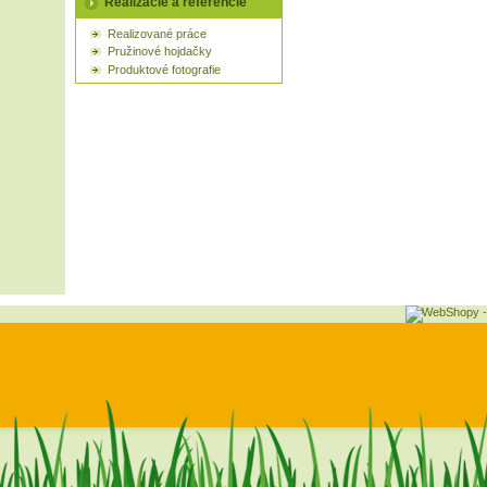
Realizácie a referencie
Realizované práce
Pružinové hojdačky
Produktové fotografie