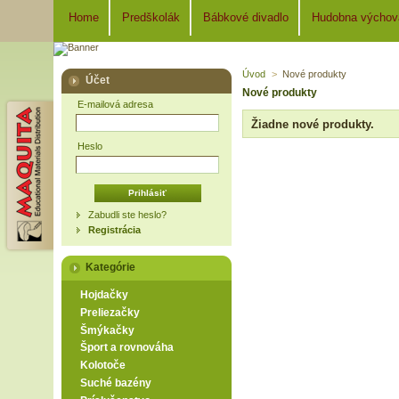
Home
Predškolák
Bábkové divadlo
Hudobna výchov
Úvod
>
Nové produkty
Účet
Nové produkty
E-mailová adresa
Žiadne nové produkty.
Heslo
Zabudli ste heslo?
Registrácia
Kategórie
Hojdačky
Preliezačky
Šmýkačky
Šport a rovnováha
Kolotoče
Suché bazény