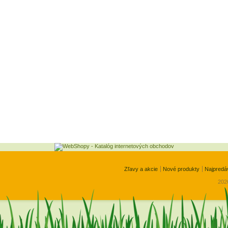
Zľavy a akcie
Nové produkty
Najpredá
2026