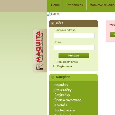
Home
Predškolák
Bábkové divadlo
Účet
Vys
E-mailová adresa
Heslo
Zabudli ste heslo?
Registrácia
Kategórie
Hojdačky
Preliezačky
Šmýkačky
Šport a rovnováha
Kolotoče
Suché bazény