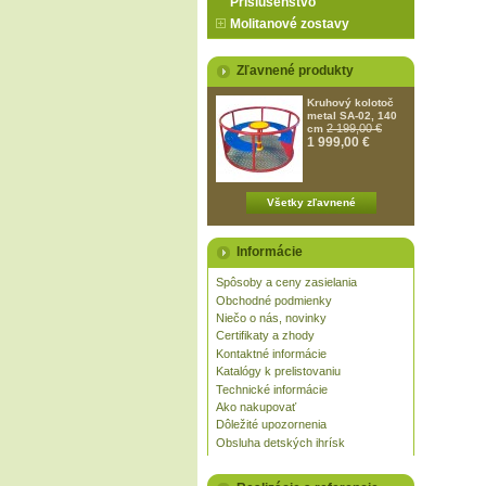
Príslušenstvo
Molitanové zostavy
Zľavnené produkty
Kruhový kolotoč
metal SA-02, 140
2 199,00 €
cm
1 999,00 €
Všetky zľavnené
Informácie
Spôsoby a ceny zasielania
Obchodné podmienky
Niečo o nás, novinky
Certifikaty a zhody
Kontaktné informácie
Katalógy k prelistovaniu
Technické informácie
Ako nakupovať
Dôležité upozornenia
Obsluha detských ihrísk