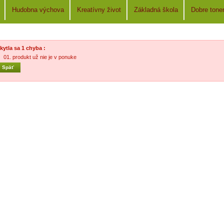
Hudobna výchova
Kreatívny život
Základná škola
Dobre tone
kytla sa 1 chyba :
produkt už nie je v ponuke
« Späť