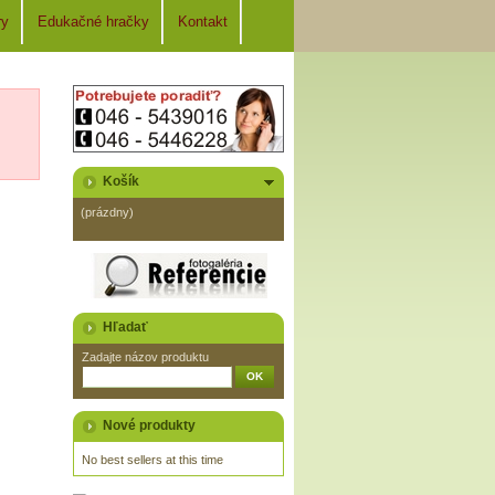
ry
Edukačné hračky
Kontakt
Košík
(prázdny)
Hľadať
Zadajte názov produktu
Nové produkty
No best sellers at this time