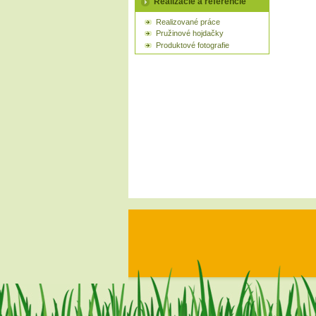
Realizácie a referencie
Realizované práce
Pružinové hojdačky
Produktové fotografie