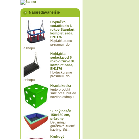
Najpredávanejšie
Hojdačka
sedačka do 6
rokov Standart
komplet sada,
EN1176
Hojdačku sme
presunuli do
eshopu...
Hojdačka
sedačka od 6
rokov Curve XL
komplet sada,
EN1176
Hojdačku sme
presunuli do
eshopu...
Hracia kocka
tento produkt
sme presunuli do
nového eshopu...
Suchý bazén
150x150 cm,
prázdny
Deti milujú
guličkové suché
bazény. Sú...
Kruhový