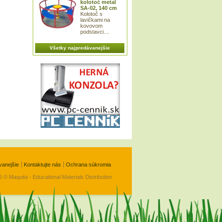
kolotoč metal
SA-02, 140 cm
Kolotoč s
lavičkami na
kovovom
podstavci....
Všetky najpredávanejšie
vanejšie
Kontaktujte nás
Ochrana súkromia
 © Maquita - Educational Materials Distribution