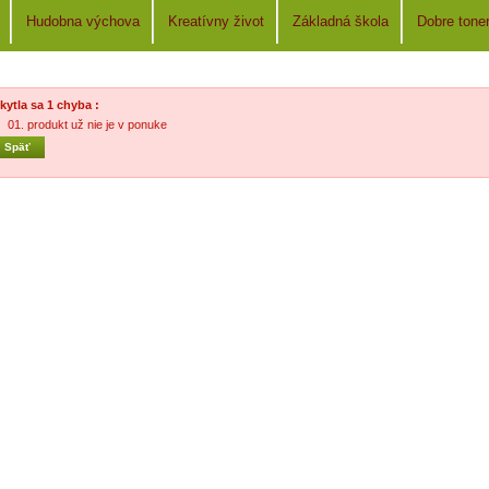
Hudobna výchova
Kreatívny život
Základná škola
Dobre tone
kytla sa 1 chyba :
produkt už nie je v ponuke
« Späť