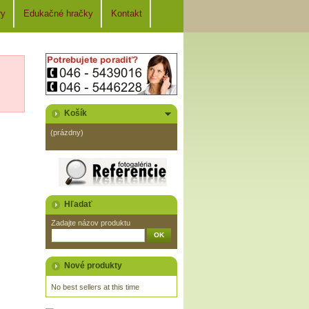
ry
Edukačné hračky
Kontakt
Košík
(prázdny)
Hľadať
Zadajte názov produktu
Nové produkty
No best sellers at this time