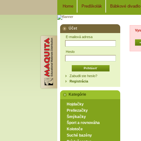
Home
Predškolák
Bábkové divadlo
Účet
Vys
E-mailová adresa
Heslo
Zabudli ste heslo?
Registrácia
Kategórie
Hojdačky
Preliezačky
Šmýkačky
Šport a rovnováha
Kolotoče
Suché bazény