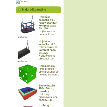
Najpredávanejšie
Hojdačka
sedačka do 6
rokov Standart
komplet sada,
EN1176
Hojdačku sme
presunuli do
eshopu...
Hojdačka
sedačka od 6
rokov Curve XL
komplet sada,
EN1176
Hojdačku sme
presunuli do
eshopu...
Hracia kocka
tento produkt
sme presunuli do
nového eshopu...
Suchý bazén
150x150 cm,
prázdny
Deti milujú
guličkové suché
bazény. Sú...
Kruhový