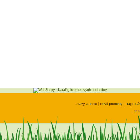
Zľavy a akcie
Nové produkty
Najpredá
2026