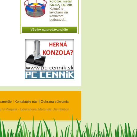
kolotoč metal
SA-02, 140 cm
Kolotoč s
lavičkami na
kovovom
podstavci....
Všetky najpredávanejšie
vanejšie
Kontaktujte nás
Ochrana súkromia
 © Maquita - Educational Materials Distribution