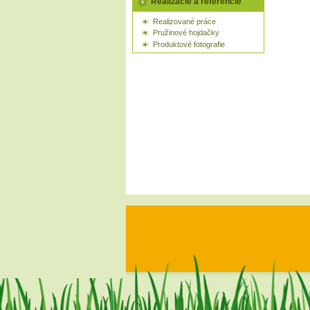
Realizácie a referencie
Realizované práce
Pružinové hojdačky
Produktové fotografie