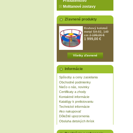
Príslušenstvo
Molitanové zostavy
Zľavnené produkty
Kruhový kolotoč
metal SA-02, 140
2 199,00 €
cm
1 999,00 €
Všetky zľavnené
Informácie
Spôsoby a ceny zasielania
Obchodné podmienky
Niečo o nás, novinky
Certifikaty a zhody
Kontaktné informácie
Katalógy k prelistovaniu
Technické informácie
Ako nakupovať
Dôležité upozornenia
Obsluha detských ihrísk