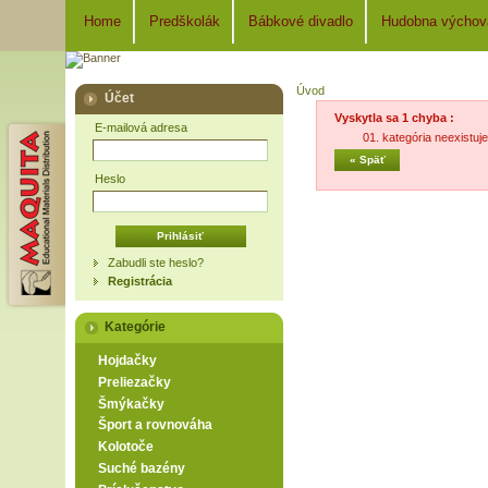
Home
Predškolák
Bábkové divadlo
Hudobna výchov
Úvod
Účet
Vyskytla sa 1 chyba :
E-mailová adresa
kategória neexistuje
« Späť
Heslo
Zabudli ste heslo?
Registrácia
Kategórie
Hojdačky
Preliezačky
Šmýkačky
Šport a rovnováha
Kolotoče
Suché bazény