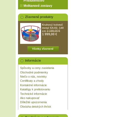
Príslušenstvo
Molitanové zostavy
Zľavnené produkty
Kruhový kolotoč
metal SA-02, 140
2 199,00 €
cm
1 999,00 €
Všetky zľavnené
Informácie
Spôsoby a ceny zasielania
Obchodné podmienky
Niečo o nás, novinky
Certifikaty a zhody
Kontaktné informácie
Katalógy k prelistovaniu
Technické informácie
Ako nakupovať
Dôležité upozornenia
Obsluha detských ihrísk