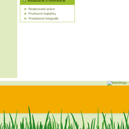
Realizácie a referencie
Realizované práce
Pružinové hojdačky
Produktové fotografie